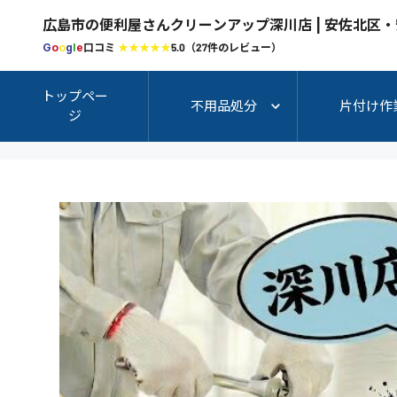
広島市の便利屋さんクリーンアッ
G
o
o
g
l
e
口コミ
★★★★★
5.0（27件のレビュー）
トップペー
不用品処分
片付け作
ジ