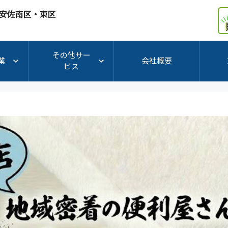
プ深川店 | 安佐北区・安佐南区・東区
その他サー
業
会社概要
ビス