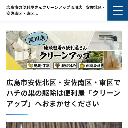
広島市の便利屋さんクリーンアップ深川店 | 安佐北区・
安佐南区・東区
G
o
o
g
l
e
口コミ
★★★★★
5.0（27件のレビュー）
広島市安佐北区・安佐南区・東区で
ハチの巣の駆除は便利屋「クリーン
アップ」へおまかせください