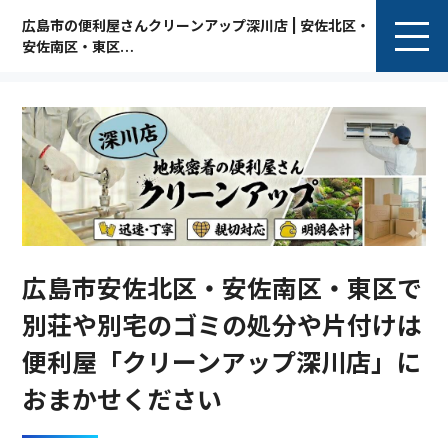
広島市の便利屋さんクリーンアップ深川店 | 安佐北区・
安佐南区・東区
G
o
o
g
l
e
口コミ
★★★★★
5.0（27件のレビュー）
広島市安佐北区・安佐南区・東区で
別荘や別宅のゴミの処分や片付けは
便利屋「クリーンアップ深川店」に
おまかせください