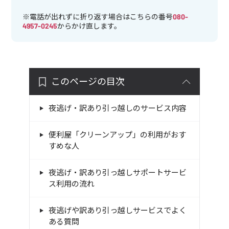
※電話が出れずに折り返す場合はこちらの番号
080-
4957-0245
からかけ直します。
このページの目次
夜逃げ・訳あり引っ越しのサービス内容
便利屋「クリーンアップ」の利用がおす
すめな人
夜逃げ・訳あり引っ越しサポートサービ
ス利用の流れ
夜逃げや訳あり引っ越しサービスでよく
ある質問