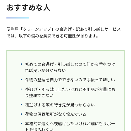
おすすめな人
便利屋「クリーンアップ」の夜逃げ・訳あり引っ越しサービス
では、以下の悩みを解決できる可能性があります。
初めての夜逃げ・引っ越しなので何から手をつけ
れば良いか分からない
荷物の整理を自力でできないので手伝ってほしい
夜逃げ・引っ越ししたいけれど不用品が大量にあ
り整理できない
夜逃げする際の行き先が見つからない
荷物の保管場所がなく悩んでいる
本格的に遠くへ夜逃げしたいけれど誰にもサポー
トを得られない