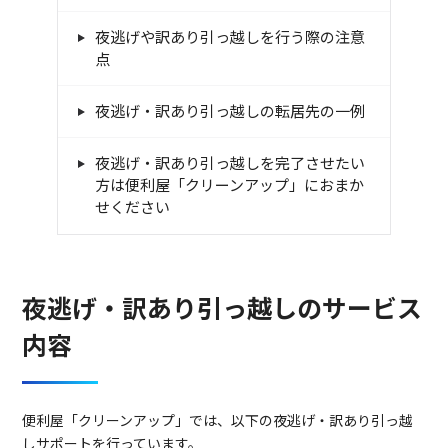
夜逃げや訳あり引っ越しを行う際の注意
点
夜逃げ・訳あり引っ越しの転居先の一例
夜逃げ・訳あり引っ越しを完了させたい
方は便利屋「クリーンアップ」におまか
せください
夜逃げ・訳あり引っ越しのサービス
内容
便利屋「クリーンアップ」では、以下の夜逃げ・訳あり引っ越
しサポートを行っています。