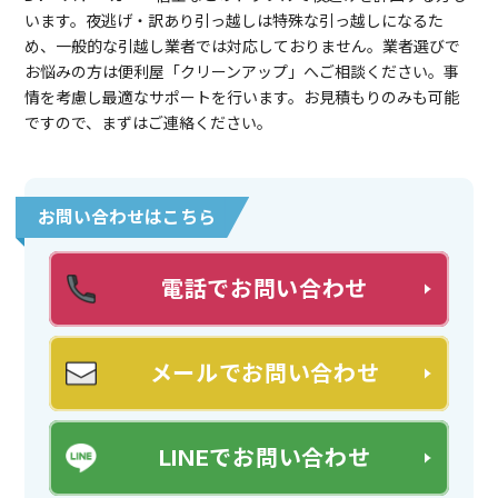
います。夜逃げ・訳あり引っ越しは特殊な引っ越しになるた
め、一般的な引越し業者では対応しておりません。業者選びで
お悩みの方は便利屋「クリーンアップ」へご相談ください。事
情を考慮し最適なサポートを行います。お見積もりのみも可能
ですので、まずはご連絡ください。
お問い合わせはこちら
電話でお問い合わせ
メールでお問い合わせ
LINEでお問い合わせ