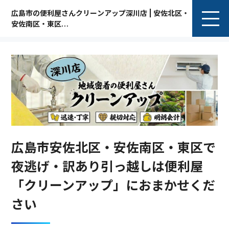
広島市の便利屋さんクリーンアップ深川店 | 安佐北区・
安佐南区・東区
G
o
o
g
l
e
口コミ
★★★★★
5.0（27件のレビュー）
広島市安佐北区・安佐南区・東区で
夜逃げ・訳あり引っ越しは便利屋
「クリーンアップ」におまかせくだ
さい