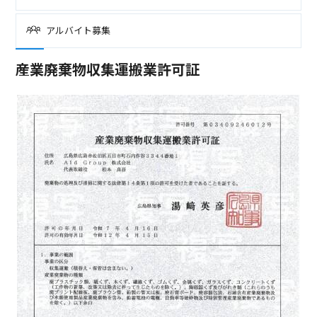
アルバイト募集
産業廃棄物収集運搬業許可証