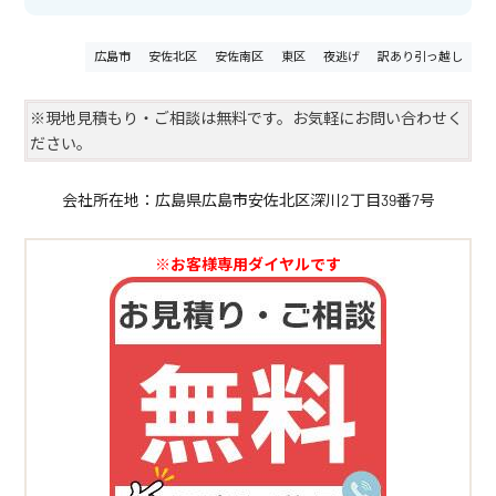
広島市
安佐北区
安佐南区
東区
夜逃げ
訳あり引っ越し
※現地見積もり・ご相談は無料です。お気軽にお問い合わせく
ださい。
会社所在地：広島県広島市安佐北区深川2丁目39番7号
※お客様専用ダイヤルです