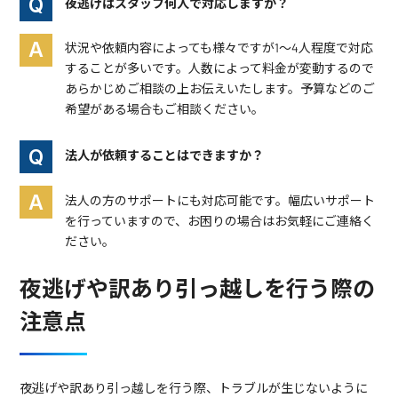
夜逃げはスタッフ何人で対応しますか？
状況や依頼内容によっても様々ですが1～4人程度で対応
することが多いです。人数によって料金が変動するので
あらかじめご相談の上お伝えいたします。予算などのご
希望がある場合もご相談ください。
法人が依頼することはできますか？
法人の方のサポートにも対応可能です。幅広いサポート
を行っていますので、お困りの場合はお気軽にご連絡く
ださい。
夜逃げや訳あり引っ越しを行う際の
注意点
夜逃げや訳あり引っ越しを行う際、トラブルが生じないように