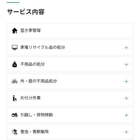
サービス内容
空き家管理
家電リサイクル品の処分
不用品の処分
外・庭の不用品処分
片付け作業
引越し・荷物移動
害虫・害獣駆除