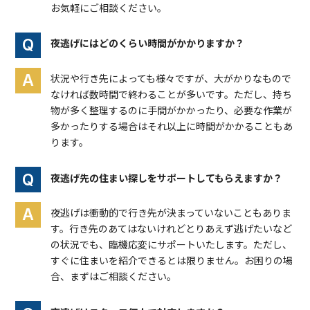
お気軽にご相談ください。
夜逃げにはどのくらい時間がかかりますか？
状況や行き先によっても様々ですが、大がかりなもので
なければ数時間で終わることが多いです。ただし、持ち
物が多く整理するのに手間がかかったり、必要な作業が
多かったりする場合はそれ以上に時間がかかることもあ
ります。
夜逃げ先の住まい探しをサポートしてもらえますか？
夜逃げは衝動的で行き先が決まっていないこともありま
す。行き先のあてはないけれどとりあえず逃げたいなど
の状況でも、臨機応変にサポートいたします。ただし、
すぐに住まいを紹介できるとは限りません。お困りの場
合、まずはご相談ください。