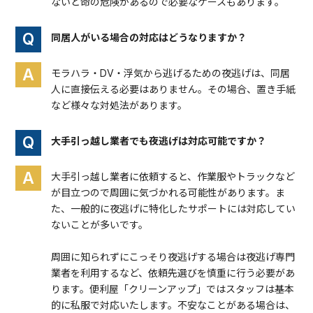
ないと命の危険があるので必要なケースもあります。
同居人がいる場合の対応はどうなりますか？
モラハラ・DV・浮気から逃げるための夜逃げは、同居
人に直接伝える必要はありません。その場合、置き手紙
など様々な対処法があります。
大手引っ越し業者でも夜逃げは対応可能ですか？
大手引っ越し業者に依頼すると、作業服やトラックなど
が目立つので周囲に気づかれる可能性があります。ま
た、一般的に夜逃げに特化したサポートには対応してい
ないことが多いです。
周囲に知られずにこっそり夜逃げする場合は夜逃げ専門
業者を利用するなど、依頼先選びを慎重に行う必要があ
ります。便利屋「クリーンアップ」ではスタッフは基本
的に私服で対応いたします。不安なことがある場合は、